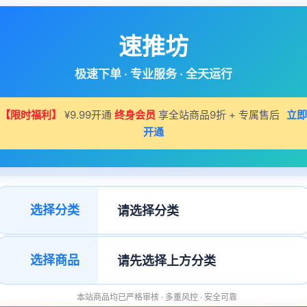
速推坊
极速下单 · 专业服务 · 全天运行
【限时福利】
¥9.99开通
终身会员
享全站商品9折 + 专属售后
立即
开通
选择分类
选择商品
本站商品均已严格审核 · 多重风控 · 安全可靠