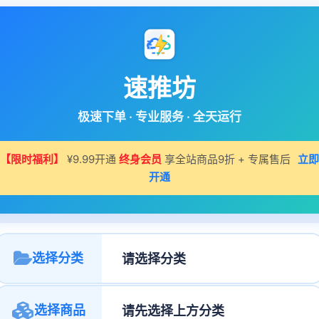
速推坊
极速下单 · 专业服务 · 全天运行
【限时福利】
¥9.99开通
终身会员
享全站商品9折 + 专属售后
立即
开通
选择分类
选择商品